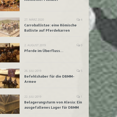
27. MÄRZ 2020
4
Carroballistae: eine Römische
Balliste auf Pferdekarren
2. AUGUST 2019
0
Pferde im Überfluss…
26. JULI 2019
5
Befehlshaber für die DBMM-
Armee
22. JULI 2019
1
Belagerungsturm von Alesia: Ein
ausgefallenes Lager für DBMM