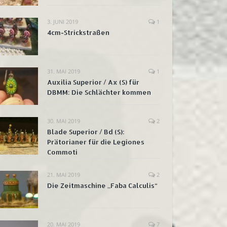
3. JUNI 2019
1
4cm-Strickstraßen
31. MAI 2019
1
Auxilia Superior / Ax (S) für
DBMM: Die Schlächter kommen
30. MAI 2019
2
Blade Superior / Bd (S):
Prätorianer für die Legiones
Commoti
21. MAI 2019
2
Die Zeitmaschine „Faba Calculis“
20. MAI 2019
7