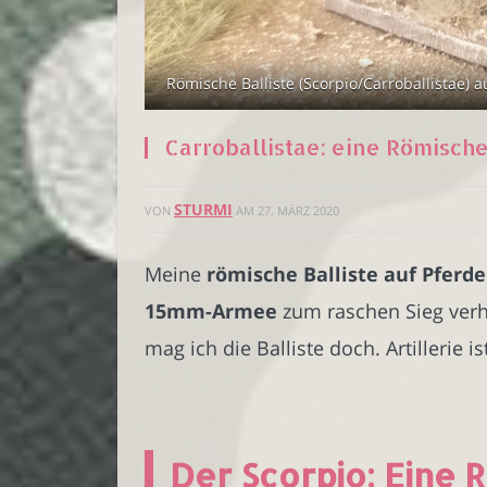
Römische Balliste (Scorpio/Carroballistae) 
Carroballistae: eine Römisch
STURMI
VON
AM
27. MÄRZ 2020
Meine
römische Balliste auf Pferd
15mm-Armee
zum raschen Sieg verh
mag ich die Balliste doch. Artillerie 
Der Scorpio: Eine 