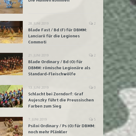
28. JUNI 2019
2
Blade Fast / Bd (F) für DBMM:
Lanciarii für die Legiones
Commoti
21. JUNI 2019
2
Blade Ordinary / Bd (O) für
DBMM: römische Legionäre als
Standard-Fleischwölfe
13. JUNI 2019
0
Schlacht bei Zorndorf: Graf
Aujeszky führt die Preussischen
Farben zum Sieg
7. JUNI 2019
5
Psiloi Ordinary / Ps (O) für DBMM:
noch mehr Plänkler