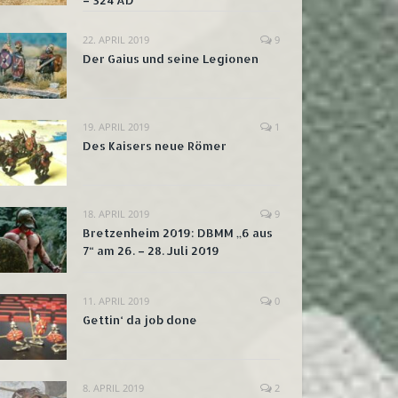
– 324 AD
22. APRIL 2019
9
Der Gaius und seine Legionen
19. APRIL 2019
1
Des Kaisers neue Römer
18. APRIL 2019
9
Bretzenheim 2019: DBMM „6 aus
7“ am 26. – 28. Juli 2019
11. APRIL 2019
0
Gettin‘ da job done
8. APRIL 2019
2