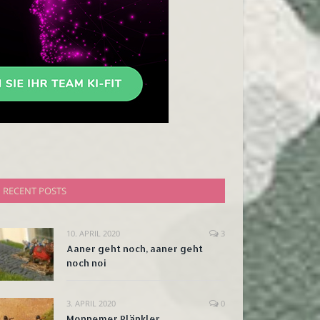
RECENT POSTS
10. APRIL 2020
3
Aaner geht noch, aaner geht
noch noi
3. APRIL 2020
0
Monnemer Plänkler