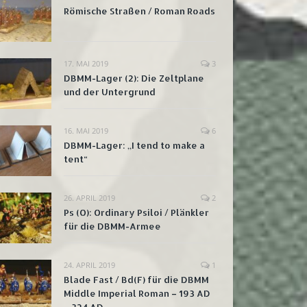
Römische Straßen / Roman Roads
17. MAI 2019
3
DBMM-Lager (2): Die Zeltplane
und der Untergrund
16. MAI 2019
6
DBMM-Lager: „I tend to make a
tent“
26. APRIL 2019
2
Ps (O): Ordinary Psiloi / Plänkler
für die DBMM-Armee
24. APRIL 2019
1
Blade Fast / Bd(F) für die DBMM
Middle Imperial Roman – 193 AD