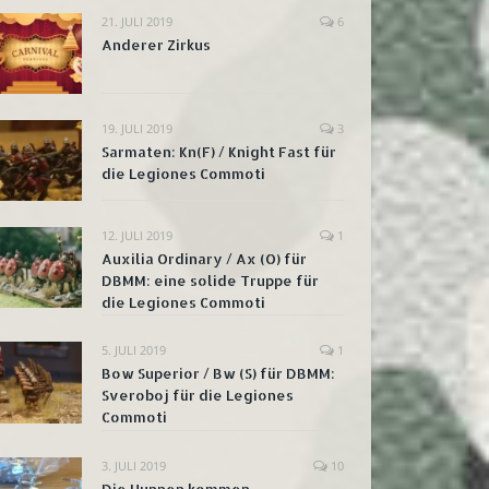
21. JULI 2019
6
Anderer Zirkus
19. JULI 2019
3
Sarmaten: Kn(F) / Knight Fast für
die Legiones Commoti
12. JULI 2019
1
Auxilia Ordinary / Ax (O) für
DBMM: eine solide Truppe für
die Legiones Commoti
5. JULI 2019
1
Bow Superior / Bw (S) für DBMM:
Sveroboj für die Legiones
Commoti
3. JULI 2019
10
Die Hunnen kommen