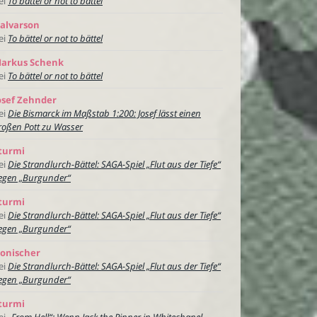
ei
To bättel or not to bättel
alvarson
ei
To bättel or not to bättel
arkus Schenk
ei
To bättel or not to bättel
osef Zehnder
ei
Die Bismarck im Maßstab 1:200: Josef lässt einen
roßen Pott zu Wasser
turmi
ei
Die Strandlurch-Bättel: SAGA-Spiel „Flut aus der Tiefe“
egen „Burgunder“
turmi
ei
Die Strandlurch-Bättel: SAGA-Spiel „Flut aus der Tiefe“
egen „Burgunder“
onischer
ei
Die Strandlurch-Bättel: SAGA-Spiel „Flut aus der Tiefe“
egen „Burgunder“
turmi
ei
„From Hell“: Wenn Jack the Ripper in Whitechapel