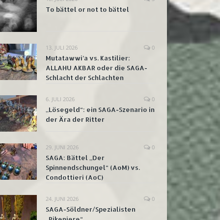
To bättel or not to bättel
13. JULI 2026
0
Mutatawwi’a vs. Kastilier:
ALLAHU AKBAR oder die SAGA-
Schlacht der Schlachten
6. JULI 2026
0
„Lösegeld“: ein SAGA-Szenario in
der Ära der Ritter
29. JUNI 2026
0
SAGA: Bättel „Der
Spinnendschungel“ (AoM) vs.
Condottieri (AoC)
24. JUNI 2026
0
SAGA-Söldner/Spezialisten
„Pikeniere“