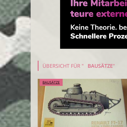
ÜBERSICHT FÜR "
BAUSÄTZE
"
BAUSÄTZE