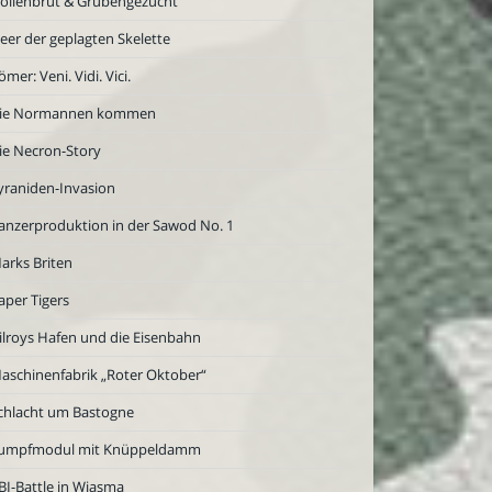
öllenbrut & Grubengezücht
eer der geplagten Skelette
ömer: Veni. Vidi. Vici.
ie Normannen kommen
ie Necron-Story
yraniden-Invasion
anzerproduktion in der Sawod No. 1
arks Briten
aper Tigers
ilroys Hafen und die Eisenbahn
aschinenfabrik „Roter Oktober“
chlacht um Bastogne
umpfmodul mit Knüppeldamm
BI-Battle in Wjasma