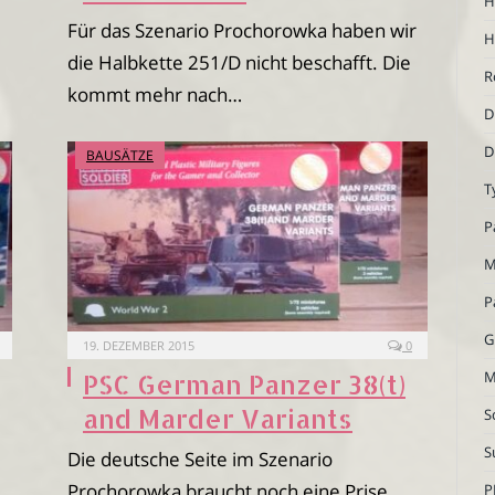
H
Für das Szenario Prochorowka haben wir
H
die Halbkette 251/D nicht beschafft. Die
R
kommt mehr nach…
D
D
BAUSÄTZE
T
P
M
P
G
19. DEZEMBER 2015
0
M
PSC German Panzer 38(t)
and Marder Variants
S
S
Die deutsche Seite im Szenario
Prochorowka braucht noch eine Prise
P