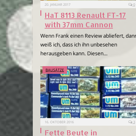
20. JANUAR 2017
0
HaT 8113 Renault FT-17
with 37mm Cannon
Wenn Frank einen Review abliefert, dan
weiß ich, dass ich ihn unbesehen
herausgeben kann. Diesen…
BAUSÄTZE
16. OKTOBER 2016
3
Fette Beute in