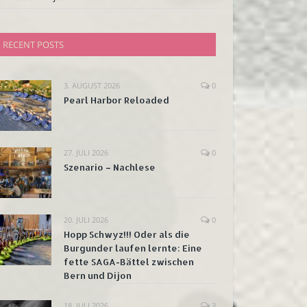
RECENT POSTS
3. AUGUST 2026
0
Pearl Harbor Reloaded
27. JULI 2026
0
Szenario – Nachlese
20. JULI 2026
0
Hopp Schwyz!!! Oder als die
Burgunder laufen lernte: Eine
fette SAGA-Bättel zwischen
Bern und Dijon
18. JULI 2026
3