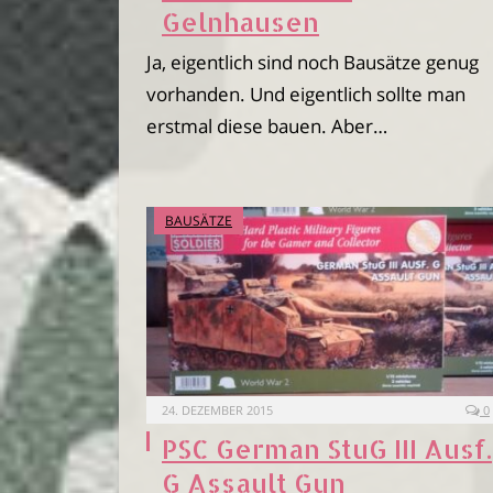
Gelnhausen
Ja, eigentlich sind noch Bausätze genug
vorhanden. Und eigentlich sollte man
erstmal diese bauen. Aber…
BAUSÄTZE
24. DEZEMBER 2015
0
PSC German StuG III Ausf.
G Assault Gun