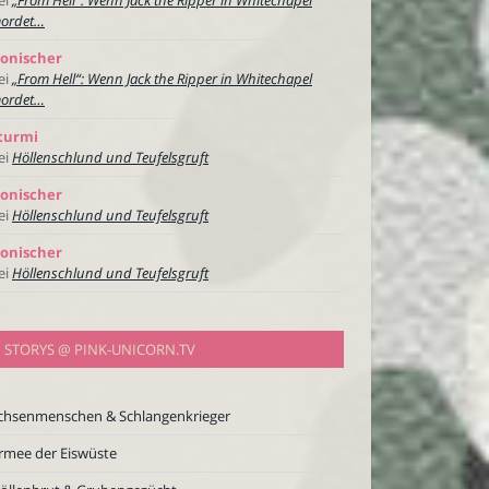
ordet…
onischer
ei
„From Hell“: Wenn Jack the Ripper in Whitechapel
ordet…
turmi
ei
Höllenschlund und Teufelsgruft
onischer
ei
Höllenschlund und Teufelsgruft
onischer
ei
Höllenschlund und Teufelsgruft
STORYS @ PINK-UNICORN.TV
chsenmenschen & Schlangenkrieger
rmee der Eiswüste