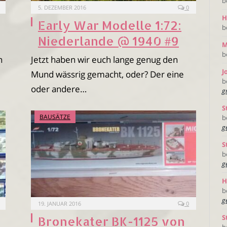
b
5. DEZEMBER 2016
0
H
Early War Modelle 1:72:
b
Niederlande @ 1940 #9
M
b
n
Jetzt haben wir euch lange genug den
J
Mund wässrig gemacht, oder? Der eine
b
oder andere…
g
S
BAUSÄTZE
b
g
S
b
g
H
b
g
19. JANUAR 2016
0
S
Bronekater BK-1125 von
b