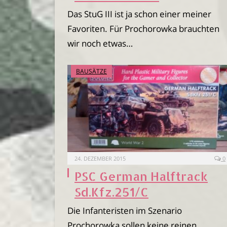
Das StuG III ist ja schon einer meiner
Favoriten. Für Prochorowka brauchten
wir noch etwas…
BAUSÄTZE
24. DEZEMBER 2015
0
PSC German Halftrack
Sd.Kfz.251/C
Die Infanteristen im Szenario
Prochorowka sollen keine reinen