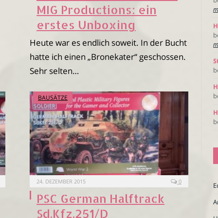
MIG Productions: ein
m
erstes Unboxing
H
b
Heute war es endlich soweit. In der Bucht
m
hatte ich einen „Bronekater“ geschossen.
S
Sehr selten…
b
H
b
BAUSÄTZE
H
b
24. DEZEMBER 2015
0
E
PSC German Halftrack
A
Sd.Kfz.251/D