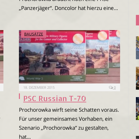
„Panzerjäger“. Doncolor hat hierzu eine…
BAUSÄTZE
18. DEZEMBER 2015
0
PSC Russian T-70
Prochorowka wirft seine Schatten voraus.
r
Für unser gemeinsames Vorhaben, ein
Szenario „Prochorowka“ zu gestalten,
hat…