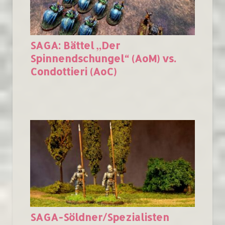
SAGA: Bättel „Der
Spinnendschungel“ (AoM) vs.
Condottieri (AoC)
SAGA-Söldner/Spezialisten