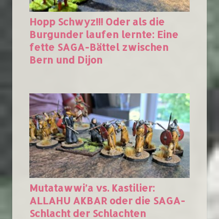
Hopp Schwyz!!! Oder als die
Burgunder laufen lernte: Eine
fette SAGA-Bättel zwischen
Bern und Dijon
Mutatawwi’a vs. Kastilier:
ALLAHU AKBAR oder die SAGA-
Schlacht der Schlachten