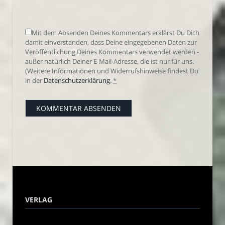
Mit dem Absenden Deines Kommentars erklärst Du Dich
damit einverstanden, dass Deine eingegebenen Daten zur
Veröffentlichung Deines Kommentars verwendet werden -
außer natürlich Deiner E-Mail-Adresse, die ist nur für uns.
(Weitere Informationen und Widerrufshinweise findest Du
in der
Datenschutzerklärung
.
*
VERLAG