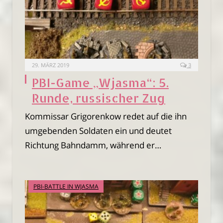
29. MÄRZ 2019
3
PBI-Game „Wjasma“: 5.
Runde, russischer Zug
Kommissar Grigorenkow redet auf die ihn
umgebenden Soldaten ein und deutet
Richtung Bahndamm, während er…
PBI-BATTLE IN WJASMA