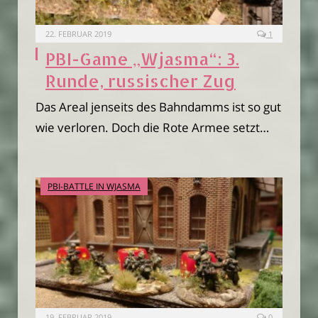
22. FEBRUAR 2019
1
PBI-Game „Wjasma“: 3.
Runde, russischer Zug
Das Areal jenseits des Bahndamms ist so gut
wie verloren. Doch die Rote Armee setzt…
PBI-BATTLE IN WJASMA
19. FEBRUAR 2019
0