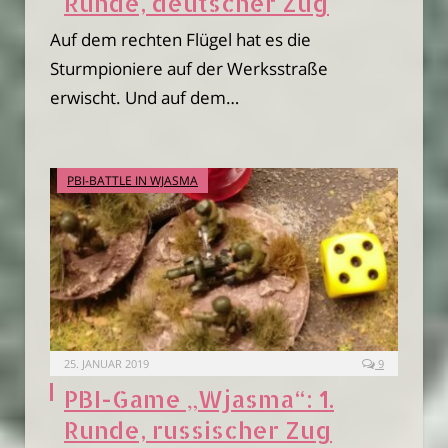
Runde, deutscher Zug
Auf dem rechten Flügel hat es die
Sturmpioniere auf der Werksstraße
erwischt. Und auf dem…
PBI-BATTLE IN WJASMA
25. JANUAR 2019
9
PBI-Game „Wjasma“: 1.
Runde, russischer Zug