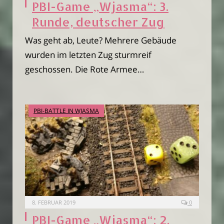
PBI-Game „Wjasma“: 3.
Runde, deutscher Zug
Was geht ab, Leute? Mehrere Gebäude
wurden im letzten Zug sturmreif
geschossen. Die Rote Armee…
PBI-BATTLE IN WJASMA
8. FEBRUAR 2019
0
PBI-Game „Wjasma“: 2.