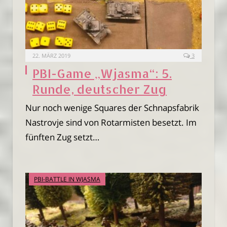
22. MÄRZ 2019
3
PBI-Game „Wjasma“: 5.
Runde, deutscher Zug
Nur noch wenige Squares der Schnapsfabrik
Nastrovje sind von Rotarmisten besetzt. Im
fünften Zug setzt…
PBI-BATTLE IN WJASMA