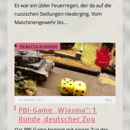
Es war ein übler Feuerregen, der da auf die
russischen Stellungen niederging. Vom
Maschinengewehr bis…
PBI-BATTLE IN WJASMA
18. JANUAR 2019
4
PBI-Game „Wjasma“: 1.
Runde, deutscher Zug
Das PBI-Game beginnt mit einem Zug des