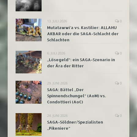
13. JULI 2026
0
Mutatawwi’a vs. Kastilier: ALLAHU
AKBAR oder die SAGA-Schlacht der
Schlachten
6. JULI 2026
0
„Lösegeld“: ein SAGA-Szenario in
der Ära der Ritter
29. JUNI 2026
0
SAGA: Bättel „Der
Spinnendschungel“ (AoM) vs.
Condottieri (AoC)
24. JUNI 2026
0
SAGA-Söldner/Spezialisten
„Pikeniere“