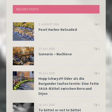
RECENT POSTS
3. AUGUST 2026
0
Pearl Harbor Reloaded
27. JULI 2026
0
Szenario – Nachlese
20. JULI 2026
0
Hopp Schwyz!!! Oder als die
Burgunder laufen lernte: Eine fette
SAGA-Bättel zwischen Bern und
Dijon
18. JULI 2026
3
To bättel or not to bättel