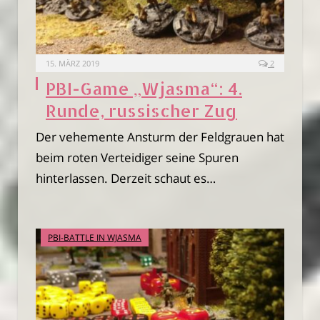
15. MÄRZ 2019
2
PBI-Game „Wjasma“: 4.
Runde, russischer Zug
Der vehemente Ansturm der Feldgrauen hat
beim roten Verteidiger seine Spuren
hinterlassen. Derzeit schaut es…
PBI-BATTLE IN WJASMA