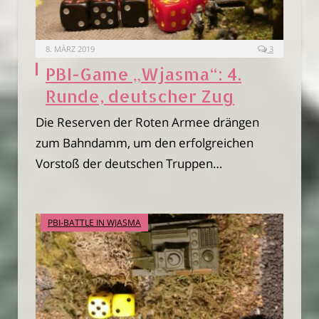
8. MÄRZ 2019
3
PBI-Game „Wjasma“: 4.
Runde, deutscher Zug
Die Reserven der Roten Armee drängen
zum Bahndamm, um den erfolgreichen
Vorstoß der deutschen Truppen…
PBI-BATTLE IN WJASMA