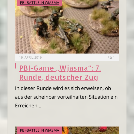
PBI-BATTLE IN WJASMA
19. APRIL 2019
1
PBI-Game „Wjasma“: 7.
Runde, deutscher Zug
In dieser Runde wird es sich erweisen, ob
aus der scheinbar vorteilhaften Situation ein
Erreichen…
PBI-BATTLE IN WJASMA