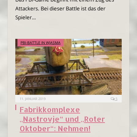
Attackers. Bei dieser Battle ist das der
Spieler…
PBI-BATTLE IN WJASMA
11. JANUAR 2019
5
Fabrikkomplexe
„Nastrovje“ und „Roter
Oktober“: Nehmen!