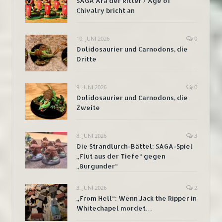
SAGA Ära der Ritter / Age of
Chivalry bricht an
10. JUNI 2026
0
Dolidosaurier und Carnodons, die
Dritte
9. JUNI 2026
0
Dolidosaurier und Carnodons, die
Zweite
8. JUNI 2026
3
Die Strandlurch-Bättel: SAGA-Spiel
„Flut aus der Tiefe“ gegen
„Burgunder“
3. JUNI 2026
2
„From Hell“: Wenn Jack the Ripper in
Whitechapel mordet…