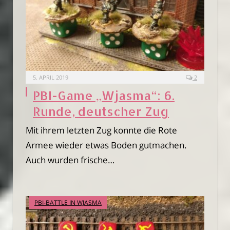
5. APRIL 2019
2
PBI-Game „Wjasma“: 6.
Runde, deutscher Zug
Mit ihrem letzten Zug konnte die Rote
Armee wieder etwas Boden gutmachen.
Auch wurden frische…
PBI-BATTLE IN WJASMA