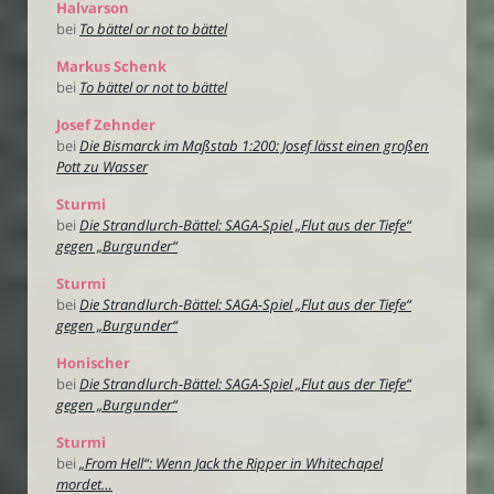
Halvarson
bei
To bättel or not to bättel
Markus Schenk
bei
To bättel or not to bättel
Josef Zehnder
bei
Die Bismarck im Maßstab 1:200: Josef lässt einen großen
Pott zu Wasser
Sturmi
bei
Die Strandlurch-Bättel: SAGA-Spiel „Flut aus der Tiefe“
gegen „Burgunder“
Sturmi
bei
Die Strandlurch-Bättel: SAGA-Spiel „Flut aus der Tiefe“
gegen „Burgunder“
Honischer
bei
Die Strandlurch-Bättel: SAGA-Spiel „Flut aus der Tiefe“
gegen „Burgunder“
Sturmi
bei
„From Hell“: Wenn Jack the Ripper in Whitechapel
mordet…