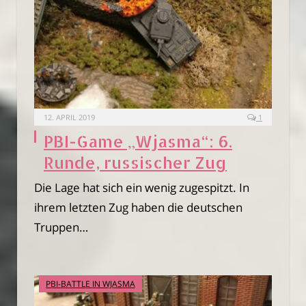
12. APRIL 2019
1
PBI-Game „Wjasma“: 6.
Runde, russischer Zug
Die Lage hat sich ein wenig zugespitzt. In
ihrem letzten Zug haben die deutschen
Truppen…
PBI-BATTLE IN WJASMA