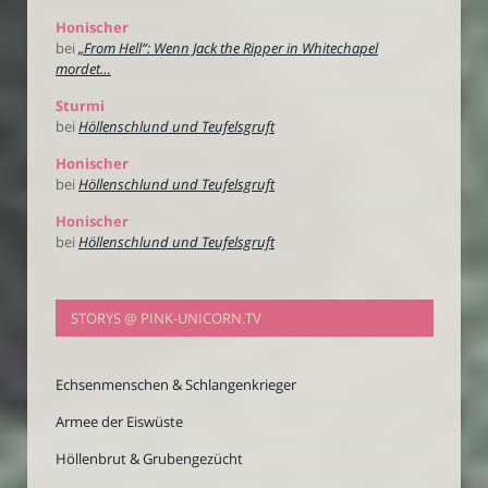
Honischer
bei
„From Hell“: Wenn Jack the Ripper in Whitechapel
mordet…
Sturmi
bei
Höllenschlund und Teufelsgruft
Honischer
bei
Höllenschlund und Teufelsgruft
Honischer
bei
Höllenschlund und Teufelsgruft
STORYS @ PINK-UNICORN.TV
Echsenmenschen & Schlangenkrieger
Armee der Eiswüste
Höllenbrut & Grubengezücht