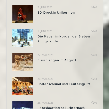
2. JUNI 2026
0
3D-Druck in Unikornien
1. JUNI 2026
0
Die Mauer im Norden der Sieben
Königslande
27. MAI 2026
0
Eisschlangen im Angriff
26. MAI 2026
3
Höllenschlund und Teufelsgruft
25. MAI 2026
0
Fotoshooting bei Echternach