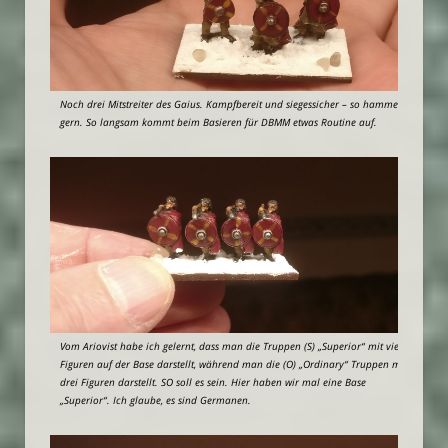
Noch drei Mitstreiter des Gaius. Kampfbereit und siegessicher – so hammers
gern. So langsam kommt beim Basieren für DBMM etwas Routine auf.
Vom Ariovist habe ich gelernt, dass man die Truppen (S) „Superior“ mit vier
Figuren auf der Base darstellt, während man die (O) „Ordinary“ Truppen mit
drei Figuren darstellt. SO soll es sein. Hier haben wir mal eine Base
„Superior“. Ich glaube, es sind Germanen.