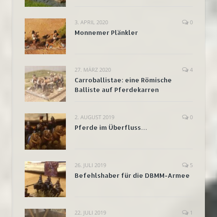
3. APRIL 2020
0
Monnemer Plänkler
27. MÄRZ 2020
4
Carroballistae: eine Römische
Balliste auf Pferdekarren
2. AUGUST 2019
0
Pferde im Überfluss…
26. JULI 2019
5
Befehlshaber für die DBMM-Armee
22. JULI 2019
1