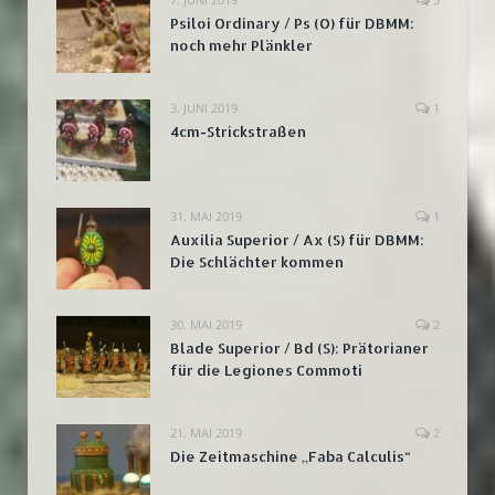
Psiloi Ordinary / Ps (O) für DBMM:
noch mehr Plänkler
3. JUNI 2019
1
4cm-Strickstraßen
31. MAI 2019
1
Auxilia Superior / Ax (S) für DBMM:
Die Schlächter kommen
30. MAI 2019
2
Blade Superior / Bd (S): Prätorianer
für die Legiones Commoti
21. MAI 2019
2
Die Zeitmaschine „Faba Calculis“