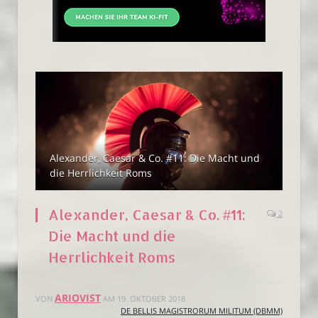
Alexander, Caesar & Co. #11: Die Macht und
die Herrlichkeit Roms
Alexander, Caesar & Co. #11:
2
Die Macht und die
Herrlichkeit Roms
ARIOVIST
VON
AM
19. OKTOBER 2018
DE BELLIS MAGISTRORUM MILITUM (DBMM)