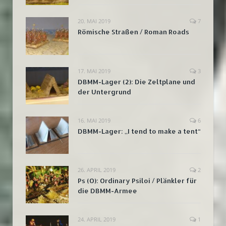
20. MAI 2019
7
Römische Straßen / Roman Roads
17. MAI 2019
3
DBMM-Lager (2): Die Zeltplane und
der Untergrund
16. MAI 2019
6
DBMM-Lager: „I tend to make a tent“
26. APRIL 2019
2
Ps (O): Ordinary Psiloi / Plänkler für
die DBMM-Armee
24. APRIL 2019
1