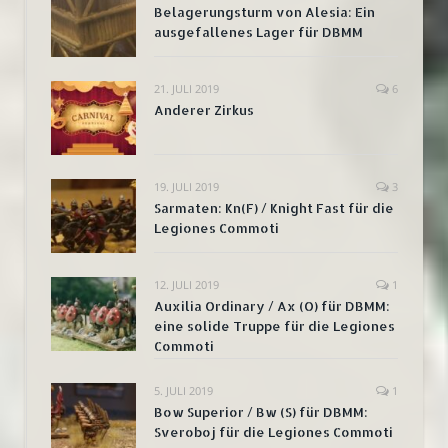
Belagerungsturm von Alesia: Ein
ausgefallenes Lager für DBMM
21. JULI 2019
6
Anderer Zirkus
19. JULI 2019
3
Sarmaten: Kn(F) / Knight Fast für die
Legiones Commoti
12. JULI 2019
1
Auxilia Ordinary / Ax (O) für DBMM:
eine solide Truppe für die Legiones
Commoti
5. JULI 2019
1
Bow Superior / Bw (S) für DBMM:
Sveroboj für die Legiones Commoti