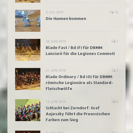
3. JULI 2019
10
Die Hunnen kommen
28. JUNI 2019
2
Blade Fast / Bd (F) für DBMM:
Lanciarii für die Legiones Commoti
21. JUNI 2019
2
Blade Ordinary / Bd (O) für DBMM:
römische Legionäre als Standard-
Fleischwölfe
13. JUNI 2019
0
Schlacht bei Zorndorf: Graf
Aujeszky führt die Preussischen
Farben zum Sieg
7. JUNI 2019
5