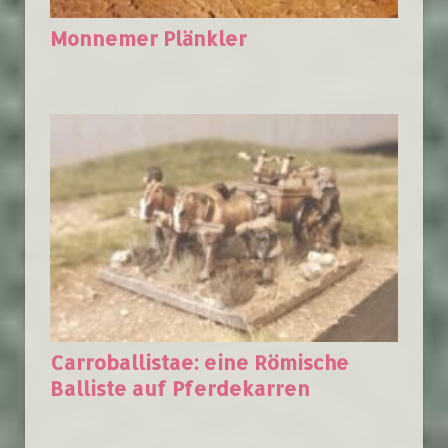
Monnemer Plänkler
Carroballistae: eine Römische
Balliste auf Pferdekarren