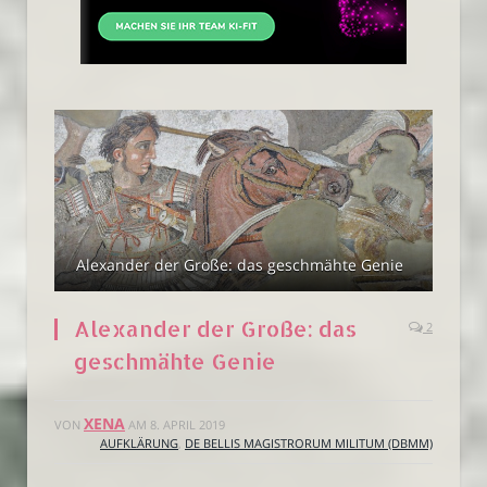
Alexander der Große: das geschmähte Genie
Alexander der Große: das
2
geschmähte Genie
XENA
VON
AM
8. APRIL 2019
AUFKLÄRUNG
,
DE BELLIS MAGISTRORUM MILITUM (DBMM)