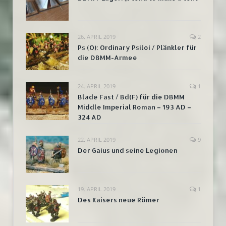
26. APRIL 2019
2
Ps (O): Ordinary Psiloi / Plänkler für
die DBMM-Armee
24. APRIL 2019
1
Blade Fast / Bd(F) für die DBMM
Middle Imperial Roman – 193 AD –
324 AD
22. APRIL 2019
9
Der Gaius und seine Legionen
19. APRIL 2019
1
Des Kaisers neue Römer