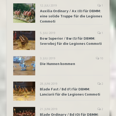
12. JULI 2019
1
Auxilia Ordinary / Ax (O) für DBMM:
eine solide Truppe für die Legiones
Commoti
5. JULI 2019
1
Bow Superior / Bw (S) für DBMM:
Sveroboj für die Legiones Commoti
3. JULI 2019
10
Die Hunnen kommen
28. JUNI 2019
2
Blade Fast / Bd (F) für DBMM:
Lanciarii für die Legiones Commoti
21. JUNI 2019
2
Blade Ordinary / Bd (O) für DBMM: