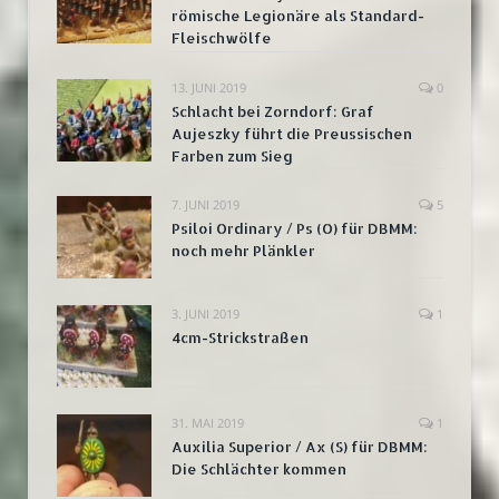
römische Legionäre als Standard-
Fleischwölfe
13. JUNI 2019
0
Schlacht bei Zorndorf: Graf
Aujeszky führt die Preussischen
Farben zum Sieg
7. JUNI 2019
5
Psiloi Ordinary / Ps (O) für DBMM:
noch mehr Plänkler
3. JUNI 2019
1
4cm-Strickstraßen
31. MAI 2019
1
Auxilia Superior / Ax (S) für DBMM:
Die Schlächter kommen