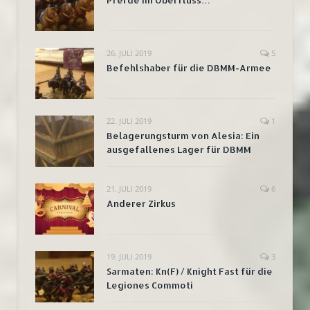
26. JULI 2019
5
Befehlshaber für die DBMM-Armee
22. JULI 2019
1
Belagerungsturm von Alesia: Ein
ausgefallenes Lager für DBMM
21. JULI 2019
6
Anderer Zirkus
19. JULI 2019
3
Sarmaten: Kn(F) / Knight Fast für die
Legiones Commoti