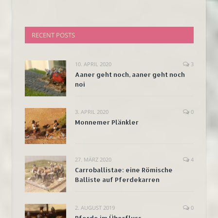
RECENT POSTS
10. APRIL 2020
3
Aaner geht noch, aaner geht noch
noi
3. APRIL 2020
0
Monnemer Plänkler
27. MÄRZ 2020
4
Carroballistae: eine Römische
Balliste auf Pferdekarren
2. AUGUST 2019
0
Pferde im Überfluss…