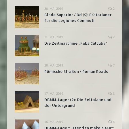
30. MAI 2019
2
Blade Superior / Bd (S): Prätorianer
für die Legiones Commoti
21. MAI 2019
2
Die Zeitmaschine „Faba Calculis“
20. MAI 2019
7
Römische Straßen / Roman Roads
17. MAI 2019
3
DBMM-Lager (2): Die Zeltplane und
der Untergrund
16. MAI 2019
6
DBMM-Lager: „I tend to make a tent“