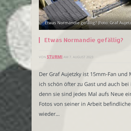
Etwas Normandie gefällig? (Foto: Graf Aujetz
Etwas Normandie gefällig?
STURMI
VON
AM
7. AUGUST 2023
Der Graf Aujetzky ist 15mm-Fan und Mi
ich schön öfter zu Gast und auch bei 
denn sie sind jedes Mal aufs Neue e
Fotos von seiner in Arbeit befindlic
wieder…