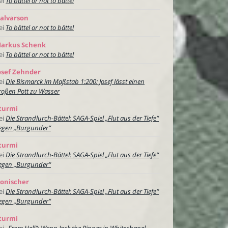
ei
To bättel or not to bättel
alvarson
ei
To bättel or not to bättel
arkus Schenk
ei
To bättel or not to bättel
osef Zehnder
ei
Die Bismarck im Maßstab 1:200: Josef lässt einen
roßen Pott zu Wasser
turmi
ei
Die Strandlurch-Bättel: SAGA-Spiel „Flut aus der Tiefe“
egen „Burgunder“
turmi
ei
Die Strandlurch-Bättel: SAGA-Spiel „Flut aus der Tiefe“
egen „Burgunder“
onischer
ei
Die Strandlurch-Bättel: SAGA-Spiel „Flut aus der Tiefe“
egen „Burgunder“
turmi
ei
„From Hell“: Wenn Jack the Ripper in Whitechapel