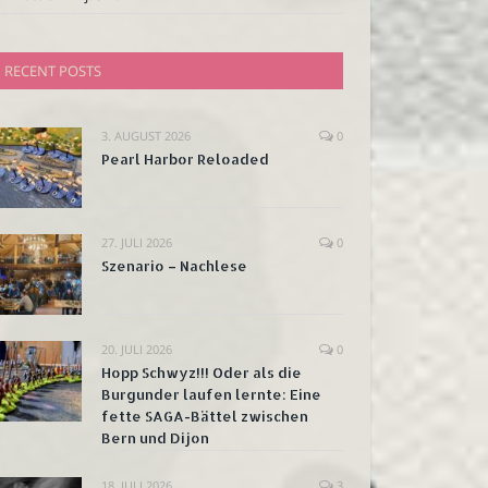
RECENT POSTS
3. AUGUST 2026
0
Pearl Harbor Reloaded
27. JULI 2026
0
Szenario – Nachlese
20. JULI 2026
0
Hopp Schwyz!!! Oder als die
Burgunder laufen lernte: Eine
fette SAGA-Bättel zwischen
Bern und Dijon
18. JULI 2026
3