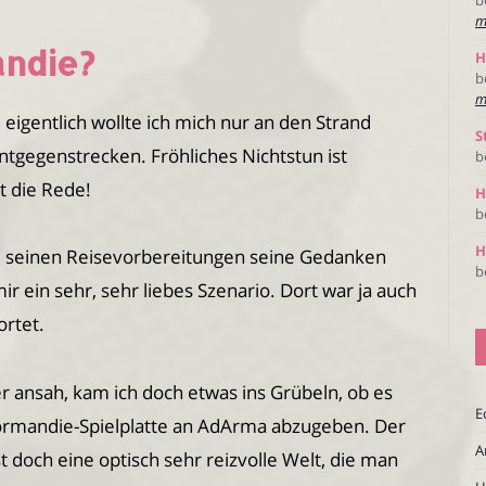
m
andie?
H
b
m
 eigentlich wollte ich mich nur an den Strand
S
tgegenstrecken. Fröhliches Nichtstun ist
b
t die Rede!
H
b
H
i seinen Reisevorbereitungen seine Gedanken
b
r ein sehr, sehr liebes Szenario. Dort war ja auch
rtet.
er ansah, kam ich doch etwas ins Grübeln, ob es
E
 Normandie-Spielplatte an AdArma abzugeben. Der
A
st doch eine optisch sehr reizvolle Welt, die man