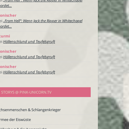
ordet…
onischer
ei
„From Hell“: Wenn Jack the Ripper in Whitechapel
ordet…
turmi
ei
Höllenschlund und Teufelsgruft
onischer
ei
Höllenschlund und Teufelsgruft
onischer
ei
Höllenschlund und Teufelsgruft
STORYS @ PINK-UNICORN.TV
chsenmenschen & Schlangenkrieger
rmee der Eiswüste