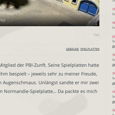
b
H
b
ky)
M
b
0
J
b
g
GEBÄUDE
,
SPIELPLATTEN
S
b
tglied der PBI-Zunft. Seine Spielplatten hatte
g
ihm bespielt – jeweils sehr zu meiner Freude,
S
b
in Augenschmaus. Unlängst sandte er mir zwei
g
hen Normandie-Spielplatte… Da packte es mich
H
b
g
S
b