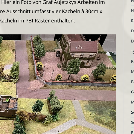
H
ier ein Foto von Graf Aujetzkys Arbeiten im
H
re Ausschnitt umfasst vier Kacheln à 30cm x
Kacheln im PBI-Raster enthalten.
R
D
D
T
P
M
P
G
M
S
S
P