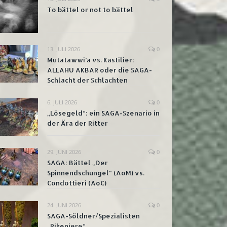
To bättel or not to bättel
13. JULI 2026
0
Mutatawwi’a vs. Kastilier:
ALLAHU AKBAR oder die SAGA-
Schlacht der Schlachten
6. JULI 2026
0
„Lösegeld“: ein SAGA-Szenario in
der Ära der Ritter
29. JUNI 2026
0
SAGA: Bättel „Der
Spinnendschungel“ (AoM) vs.
Condottieri (AoC)
24. JUNI 2026
0
SAGA-Söldner/Spezialisten
„Pikeniere“