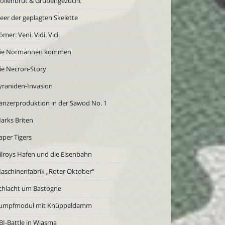
öllenbrut & Grubengezücht
eer der geplagten Skelette
ömer: Veni. Vidi. Vici.
ie Normannen kommen
ie Necron-Story
yraniden-Invasion
anzerproduktion in der Sawod No. 1
arks Briten
aper Tigers
ilroys Hafen und die Eisenbahn
aschinenfabrik „Roter Oktober“
chlacht um Bastogne
umpfmodul mit Knüppeldamm
BI-Battle in Wjasma