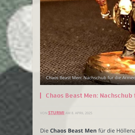
Chaos Beast Men: Nachschub für die Armee 
Chaos Beast Men: Nachschub f
STURMI
VON
AM
8. APRIL 2025
Die
Chaos Beast Men
für die Höllen