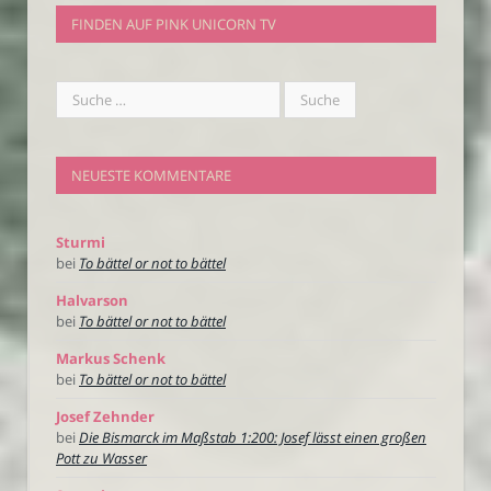
FINDEN AUF PINK UNICORN TV
NEUESTE KOMMENTARE
Sturmi
bei
To bättel or not to bättel
Halvarson
bei
To bättel or not to bättel
Markus Schenk
bei
To bättel or not to bättel
Josef Zehnder
bei
Die Bismarck im Maßstab 1:200: Josef lässt einen großen
Pott zu Wasser