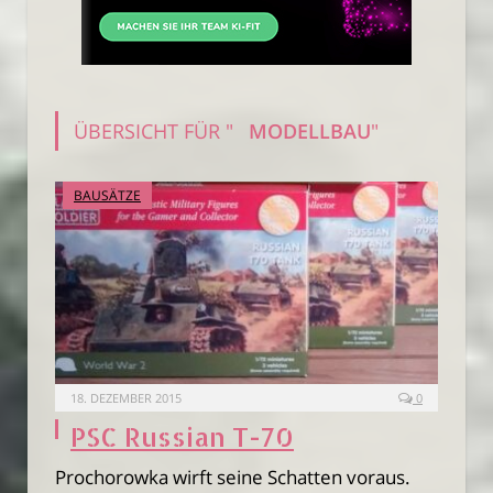
ÜBERSICHT FÜR "
MODELLBAU
"
BAUSÄTZE
18. DEZEMBER 2015
0
PSC Russian T-70
Prochorowka wirft seine Schatten voraus.