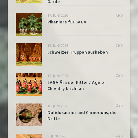
Garde
17. JUNI 2026
0
Pikeniere für SAGA
16. JUNI 2026
0
Schweizer Truppen ausheben
15. JUNI 2026
0
SAGA Ära der Ritter / Age of
Chivalry bricht an
10. JUNI 2026
0
Dolidosaurier und Carnodons, die
Dritte
9. JUNI 2026
0