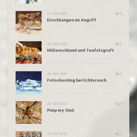
27. MAI 2026
0
Eisschlangen im Angriff
26. MAI 2026
3
Höllenschlund und Teufelsgruft
25. MAI 2026
0
Fotoshooting bei Echternach
20. MAI 2026
0
Pimp my StuG
19. MAI 2026
2