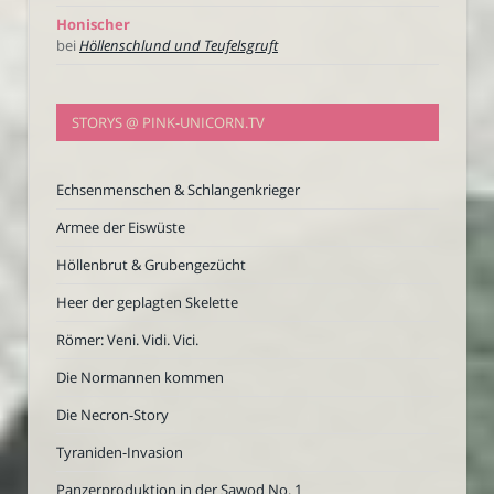
Honischer
bei
Höllenschlund und Teufelsgruft
STORYS @ PINK-UNICORN.TV
Echsenmenschen & Schlangenkrieger
Armee der Eiswüste
Höllenbrut & Grubengezücht
Heer der geplagten Skelette
Römer: Veni. Vidi. Vici.
Die Normannen kommen
Die Necron-Story
Tyraniden-Invasion
Panzerproduktion in der Sawod No. 1