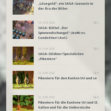
„Lösegeld“: ein SAGA-Szenario in
der Ära der Ritter
29. JUNI 2026
0
SAGA: Bättel „Der
Spinnendschungel“ (AoM) vs.
Condottieri (AoC)
24. JUNI 2026
0
SAGA-Söldner/Spezialisten
„Pikeniere“
23. JUNI 2026
0
Pikeniere für den Kanton Uri und so
22. JUNI 2026
0
Pikeniere für die Kantone Uri und St.
Gallen und für die Unikornische