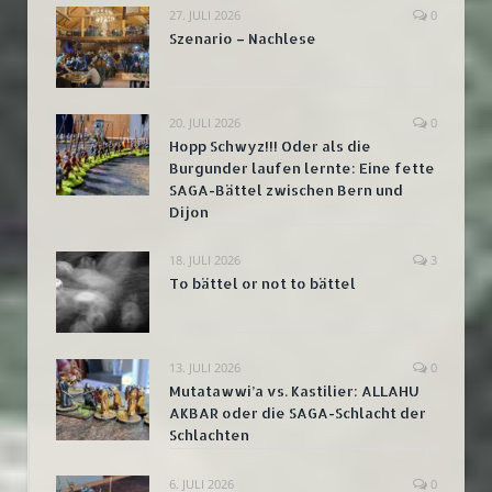
27. JULI 2026
0
Szenario – Nachlese
20. JULI 2026
0
Hopp Schwyz!!! Oder als die
Burgunder laufen lernte: Eine fette
SAGA-Bättel zwischen Bern und
Dijon
18. JULI 2026
3
To bättel or not to bättel
13. JULI 2026
0
Mutatawwi’a vs. Kastilier: ALLAHU
AKBAR oder die SAGA-Schlacht der
Schlachten
6. JULI 2026
0