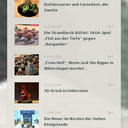
Dolidosaurier und Carnodons, die
Zweite
8. JUNI 2026
3
Die Strandlurch-Bättel: SAGA-Spiel
„Flut aus der Tiefe“ gegen
„Burgunder“
3. JUNI 2026
2
„From Hell“: Wenn Jack the Ripper in
Whitechapel mordet…
2. JUNI 2026
0
3D-Druck in Unikornien
1. JUNI 2026
0
Die Mauer im Norden der Sieben
Königslande