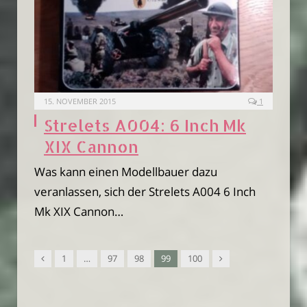
15. NOVEMBER 2015
1
Strelets A004: 6 Inch Mk
XIX Cannon
Was kann einen Modellbauer dazu
veranlassen, sich der Strelets A004 6 Inch
Mk XIX Cannon…
Vorgänger
Nachfolger
1
…
97
98
99
100