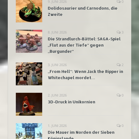
9. JUNI 2026
0
Dolidosaurier und Carnodons, die
Zweite
8. JUNI 2026
3
Die Strandlurch-Bättel: SAGA-Spiel
„Flut aus der Tiefe“ gegen
„Burgunder“
3. JUNI 2026
2
„From Hell“: Wenn Jack the Ripper in
Whitechapel mordet…
2. JUNI 2026
0
3D-Druck in Unikornien
1. JUNI 2026
0
Die Mauer im Norden der Sieben
Königslande