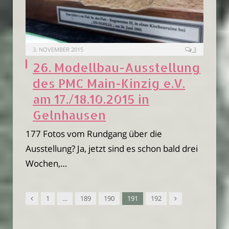
3. NOVEMBER 2015
3
26. Modellbau-Ausstellung
des PMC Main-Kinzig e.V.
am 17./18.10.2015 in
Gelnhausen
177 Fotos vom Rundgang über die
Ausstellung? Ja, jetzt sind es schon bald drei
Wochen,…
Vorgänger
Nachfolger
1
…
189
190
191
192