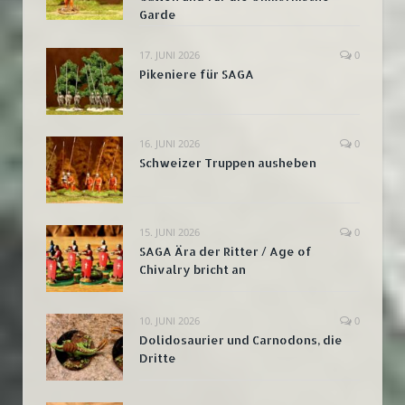
Garde
17. JUNI 2026
0
Pikeniere für SAGA
16. JUNI 2026
0
Schweizer Truppen ausheben
15. JUNI 2026
0
SAGA Ära der Ritter / Age of
Chivalry bricht an
10. JUNI 2026
0
Dolidosaurier und Carnodons, die
Dritte