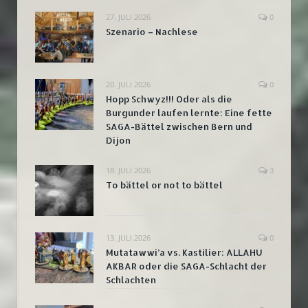
27. JULI 2026
0
Szenario – Nachlese
20. JULI 2026
0
Hopp Schwyz!!! Oder als die
Burgunder laufen lernte: Eine fette
SAGA-Bättel zwischen Bern und
Dijon
18. JULI 2026
3
To bättel or not to bättel
13. JULI 2026
0
Mutatawwi’a vs. Kastilier: ALLAHU
AKBAR oder die SAGA-Schlacht der
Schlachten