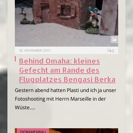
30. NOVEMBER 2015
0
Behind Omaha: kleines
Gefecht am Rande des
Flugplatzes Bengasi Berka
Gestern abend hatten Plasti und ich ja unser
Fotoshooting mit Herrn Marseille in der
Wüste.…
DIORAMENBAU