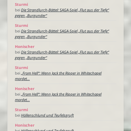
Sturmi
bei
Die Strandlurch-Bättel: SAGA-Spiel „Flut aus der Tiefe“
gegen „Burgunder“
Sturmi
bei
Die Strandlurch-Bättel: SAGA-Spiel „Flut aus der Tiefe“
gegen „Burgunder“
Honischer
bei
Die Strandlurch-Bättel: SAGA-Spiel „Flut aus der Tiefe“
gegen „Burgunder“
Sturmi
bei
„From Hell“: Wenn Jack the Ripper in Whitechapel
mordet…
Honischer
bei
„From Hell“: Wenn Jack the Ripper in Whitechapel
mordet…
Sturmi
bei
Höllenschlund und Teufelsgruft
Honischer
bei
Höllenschlund und Teufelsgruft