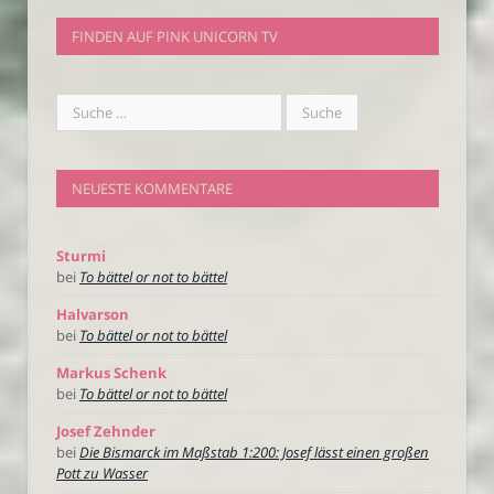
FINDEN AUF PINK UNICORN TV
NEUESTE KOMMENTARE
Sturmi
bei
To bättel or not to bättel
Halvarson
bei
To bättel or not to bättel
Markus Schenk
bei
To bättel or not to bättel
Josef Zehnder
bei
Die Bismarck im Maßstab 1:200: Josef lässt einen großen
Pott zu Wasser