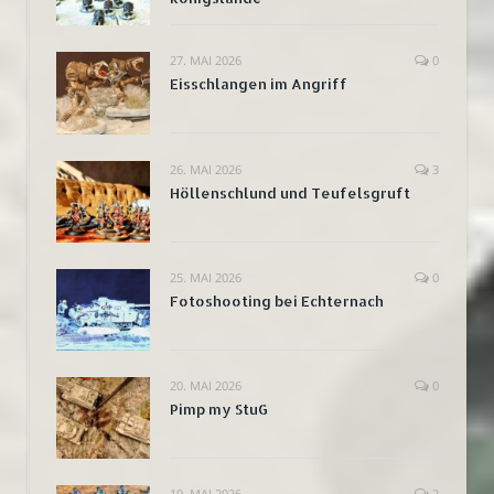
27. MAI 2026
0
Eisschlangen im Angriff
26. MAI 2026
3
Höllenschlund und Teufelsgruft
25. MAI 2026
0
Fotoshooting bei Echternach
20. MAI 2026
0
Pimp my StuG
19. MAI 2026
2