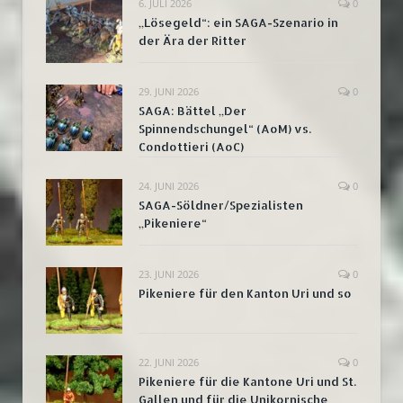
6. JULI 2026
0
„Lösegeld“: ein SAGA-Szenario in
der Ära der Ritter
29. JUNI 2026
0
SAGA: Bättel „Der
Spinnendschungel“ (AoM) vs.
Condottieri (AoC)
24. JUNI 2026
0
SAGA-Söldner/Spezialisten
„Pikeniere“
23. JUNI 2026
0
Pikeniere für den Kanton Uri und so
22. JUNI 2026
0
Pikeniere für die Kantone Uri und St.
Gallen und für die Unikornische