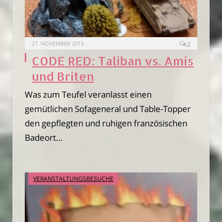
21. NOVEMBER 2015
0
CODE RED: Taliban vs. Amis
und Briten
Was zum Teufel veranlasst einen
gemütlichen Sofageneral und Table-Topper
den gepflegten und ruhigen französischen
Badeort…
VERANSTALTUNGSBESUCHE