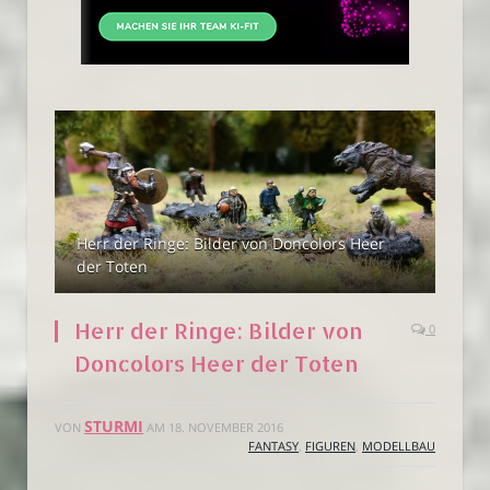
Herr der Ringe: Bilder von Doncolors Heer
der Toten
Herr der Ringe: Bilder von
0
Doncolors Heer der Toten
STURMI
VON
AM
18. NOVEMBER 2016
FANTASY
,
FIGUREN
,
MODELLBAU