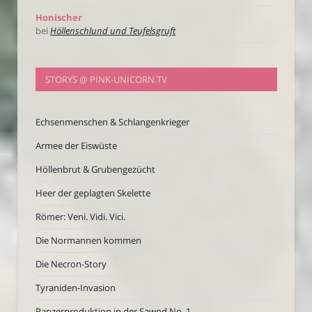
Honischer
bei
Höllenschlund und Teufelsgruft
STORYS @ PINK-UNICORN.TV
Echsenmenschen & Schlangenkrieger
Armee der Eiswüste
Höllenbrut & Grubengezücht
Heer der geplagten Skelette
Römer: Veni. Vidi. Vici.
Die Normannen kommen
Die Necron-Story
Tyraniden-Invasion
Panzerproduktion in der Sawod No. 1