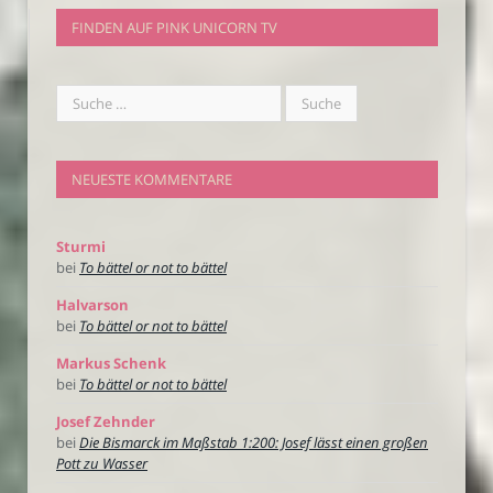
FINDEN AUF PINK UNICORN TV
NEUESTE KOMMENTARE
Sturmi
bei
To bättel or not to bättel
Halvarson
bei
To bättel or not to bättel
Markus Schenk
bei
To bättel or not to bättel
Josef Zehnder
bei
Die Bismarck im Maßstab 1:200: Josef lässt einen großen
Pott zu Wasser