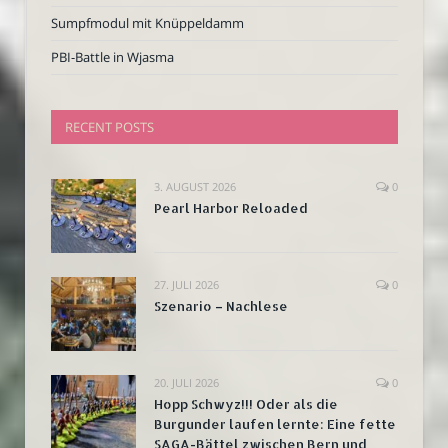
Sumpfmodul mit Knüppeldamm
PBI-Battle in Wjasma
RECENT POSTS
3. AUGUST 2026
0
Pearl Harbor Reloaded
27. JULI 2026
0
Szenario – Nachlese
20. JULI 2026
0
Hopp Schwyz!!! Oder als die
Burgunder laufen lernte: Eine fette
SAGA-Bättel zwischen Bern und