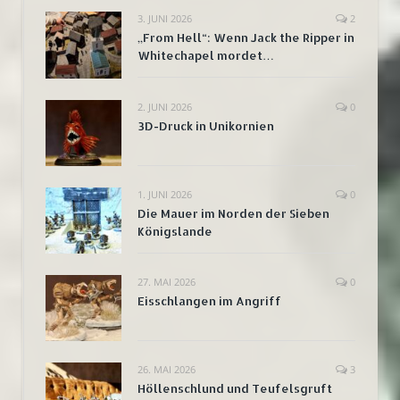
3. JUNI 2026
2
„From Hell“: Wenn Jack the Ripper in
Whitechapel mordet…
2. JUNI 2026
0
3D-Druck in Unikornien
1. JUNI 2026
0
Die Mauer im Norden der Sieben
Königslande
27. MAI 2026
0
Eisschlangen im Angriff
26. MAI 2026
3
Höllenschlund und Teufelsgruft