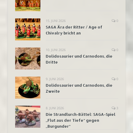
15. JUNI 2026
0
SAGA Ära der Ritter / Age of
Chivalry bricht an
10. JUNI 2026
0
Dolidosaurier und Carnodons, die
Dritte
9. JUNI 2026
0
Dolidosaurier und Carnodons, die
Zweite
8. JUNI 2026
3
Die Strandlurch-Bättel: SAGA-Spiel
„Flut aus der Tiefe“ gegen
„Burgunder“