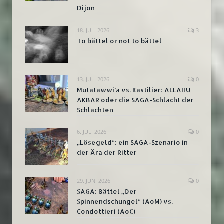
Dijon
18. JULI 2026
3
To bättel or not to bättel
13. JULI 2026
0
Mutatawwi’a vs. Kastilier: ALLAHU
AKBAR oder die SAGA-Schlacht der
Schlachten
6. JULI 2026
0
„Lösegeld“: ein SAGA-Szenario in
der Ära der Ritter
29. JUNI 2026
0
SAGA: Bättel „Der
Spinnendschungel“ (AoM) vs.
Condottieri (AoC)