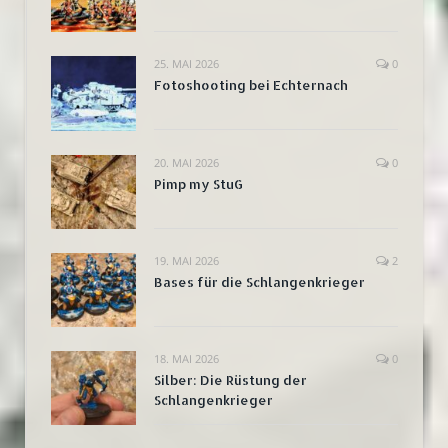
25. MAI 2026
0
Fotoshooting bei Echternach
20. MAI 2026
0
Pimp my StuG
19. MAI 2026
2
Bases für die Schlangenkrieger
18. MAI 2026
0
Silber: Die Rüstung der
Schlangenkrieger