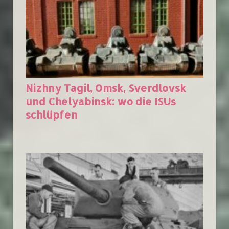
Nizhny Tagil, Omsk, Sverdlovsk
und Chelyabinsk: wo die ISUs
schlüpfen