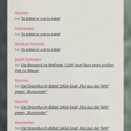
Sturmi
bei
To bättel or not to bättel
Halvarson
bei
To bättel or not to bättel
Markus Schenk
bei
To bättel or not to bättel
Josef Zehnder
bei
Die Bismarck im Maßstab 1:200: Josef lässt einen großen
Pott zu Wasser
Sturmi
bei
Die Strandlurch-Bättel: SAGA-Spiel „Flut aus der Tiefe“
gegen „Burgunder“
Sturmi
bei
Die Strandlurch-Bättel: SAGA-Spiel „Flut aus der Tiefe“
gegen „Burgunder“
Honischer
bei
Die Strandlurch-Bättel: SAGA-Spiel „Flut aus der Tiefe“