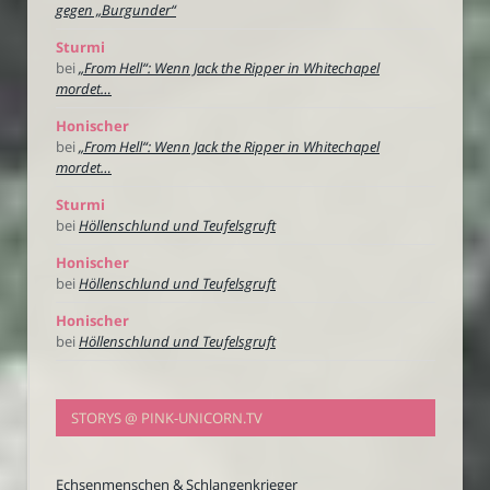
gegen „Burgunder“
Sturmi
bei
„From Hell“: Wenn Jack the Ripper in Whitechapel
mordet…
Honischer
bei
„From Hell“: Wenn Jack the Ripper in Whitechapel
mordet…
Sturmi
bei
Höllenschlund und Teufelsgruft
Honischer
bei
Höllenschlund und Teufelsgruft
Honischer
bei
Höllenschlund und Teufelsgruft
STORYS @ PINK-UNICORN.TV
Echsenmenschen & Schlangenkrieger