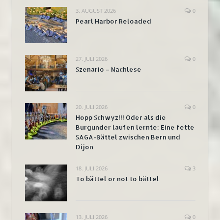
3. AUGUST 2026
0
Pearl Harbor Reloaded
27. JULI 2026
0
Szenario – Nachlese
20. JULI 2026
0
Hopp Schwyz!!! Oder als die
Burgunder laufen lernte: Eine fette
SAGA-Bättel zwischen Bern und
Dijon
18. JULI 2026
3
To bättel or not to bättel
13. JULI 2026
0