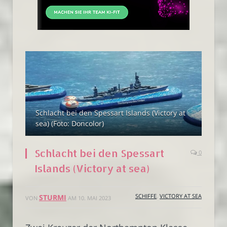
Schlacht bei den Spessart Islands (Victory at
sea) (Foto: Doncolor)
Schlacht bei den Spessart
0
Islands (Victory at sea)
SCHIFFE
,
VICTORY AT SEA
STURMI
VON
AM
10. MAI 2023