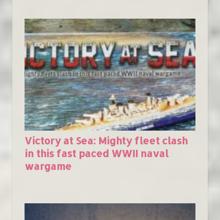
Victory at Sea: Mighty fleet clash
in this fast paced WWII naval
wargame