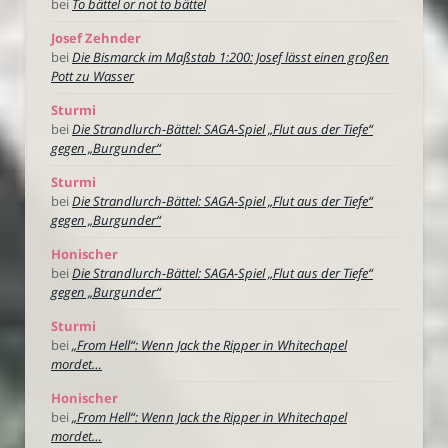
bei
To bättel or not to bättel
Josef Zehnder
bei
Die Bismarck im Maßstab 1:200: Josef lässt einen großen
Pott zu Wasser
Sturmi
bei
Die Strandlurch-Bättel: SAGA-Spiel „Flut aus der Tiefe“
gegen „Burgunder“
Sturmi
bei
Die Strandlurch-Bättel: SAGA-Spiel „Flut aus der Tiefe“
gegen „Burgunder“
Honischer
bei
Die Strandlurch-Bättel: SAGA-Spiel „Flut aus der Tiefe“
gegen „Burgunder“
Sturmi
bei
„From Hell“: Wenn Jack the Ripper in Whitechapel
mordet…
Honischer
bei
„From Hell“: Wenn Jack the Ripper in Whitechapel
mordet…