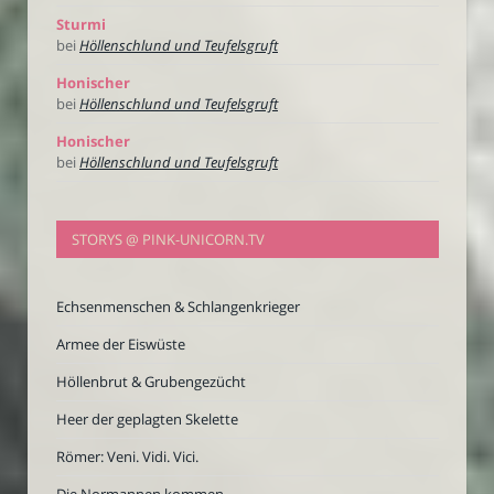
Sturmi
bei
Höllenschlund und Teufelsgruft
Honischer
bei
Höllenschlund und Teufelsgruft
Honischer
bei
Höllenschlund und Teufelsgruft
STORYS @ PINK-UNICORN.TV
Echsenmenschen & Schlangenkrieger
Armee der Eiswüste
Höllenbrut & Grubengezücht
Heer der geplagten Skelette
Römer: Veni. Vidi. Vici.
Die Normannen kommen