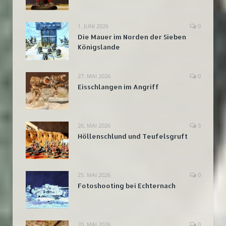
1. JUNI 2026
0
Die Mauer im Norden der Sieben
Königslande
27. MAI 2026
0
Eisschlangen im Angriff
26. MAI 2026
3
Höllenschlund und Teufelsgruft
25. MAI 2026
0
Fotoshooting bei Echternach
20. MAI 2026
0