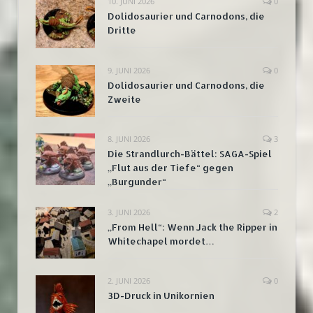
10. JUNI 2026
0
Dolidosaurier und Carnodons, die
Dritte
9. JUNI 2026
0
Dolidosaurier und Carnodons, die
Zweite
8. JUNI 2026
3
Die Strandlurch-Bättel: SAGA-Spiel
„Flut aus der Tiefe“ gegen
„Burgunder“
3. JUNI 2026
2
„From Hell“: Wenn Jack the Ripper in
Whitechapel mordet…
2. JUNI 2026
0
3D-Druck in Unikornien