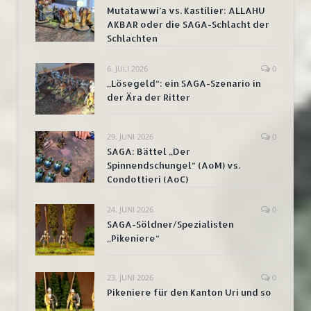
Mutatawwi’a vs. Kastilier: ALLAHU
AKBAR oder die SAGA-Schlacht der
Schlachten
6. JULI 2026
0
„Lösegeld“: ein SAGA-Szenario in
der Ära der Ritter
29. JUNI 2026
0
SAGA: Bättel „Der
Spinnendschungel“ (AoM) vs.
Condottieri (AoC)
24. JUNI 2026
0
SAGA-Söldner/Spezialisten
„Pikeniere“
23. JUNI 2026
0
Pikeniere für den Kanton Uri und so