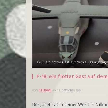
F-18: ein flotter Gast auf dem Flugzeugträger
F-18: ein flotter Gast auf de
STURMI
VON
AM
19. DEZEMBER 2024
Der Josef hat in seiner Werft in Nilk