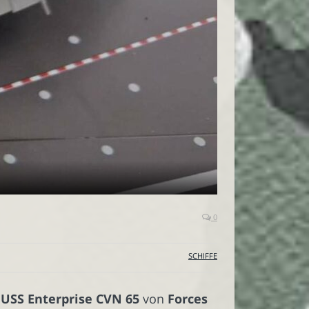
0
SCHIFFE
e
USS Enterprise CVN 65
von
Forces