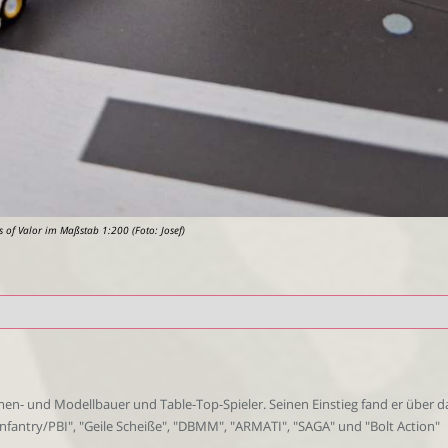
of Valor im Maßstab 1:200 (Foto: Josef)
amen- und Modellbauer und Table-Top-Spieler. Seinen Einstieg fand er über
 Infantry/PBI", "Geile Scheiße", "DBMM", "ARMATI", "SAGA" und "Bolt Action"