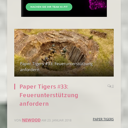
Paper Tigers #33: Feuerunterstützung
anfordern
Paper Tigers #33:
0
Feuerunterstützung
anfordern
PAPER TIGERS
NEWOOD
VON
AM
23. JANUAR 2018