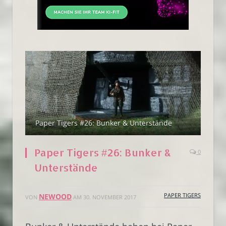
Paper Tigers #26: Bunker & Unterstände
Paper Tigers #26: Bunker &
0
Unterstände
PAPER TIGERS
NEWOOD
VON
AM
30. NOVEMBER 2017