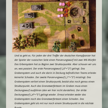
Und so geht es. Für jeden der drei Treffer der deutschen Kampfpanzer hat
der Spieler der russischen Seite einen Panzerungswurf mit zwei W6-Würfeln.
Das Grbensystem hat zu Beginn zwei Strukturpunkte. Aber schauen wir uns
an, was passiert. Der erste Panzerungswurf („6″+“2“) gelingt. Das
Grabensystem und auch die darin in Deckung befindlichen Teams erleiden
keinerlei Schaden. Der zweite Panzerungswurf („1″+“3“) misslingt. Das
Grabensystem verliert einen Strukturpunkt, besitzt also noch genau einen
Strukturpunkt. Auch das Granatwerferteam im Graben muss einen
Deckungswurf ausführen (den wir hier nicht darstellen). Der dritte
Deckungswurf („4″+“5“) gelingt wieder. Erneut erleiden weder das
Grabensystem noch das Granatwerferteam einen Schaden. Das
Grabensystem geht als mit nur noch einem Strukturpunkt in die nächste
Runde.