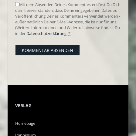
Mit dem Absenden Deines Kommentars erklärst Du Dich
damit einverstanden, dass Deine eingegebenen Daten zur
Veröffentlichung Deines Kommentars verwendet werden -
außer natürlich Deiner E-Mail-Adresse, die ist nur für uns.
(Weitere Informationen und Widerrufshinweise findest Du
in der
Datenschutzerklärung
.
*
VERLAG
Homepage
Impressum