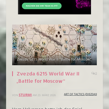
Zvezda 6215 World War II "Battle for Moscow"
Zvezda 6215 World War II
0
„Battle for Moscow“
ART OF TACTICS (ZVEZDA9
STURMI
VON
AM
23. MÄRZ 2026