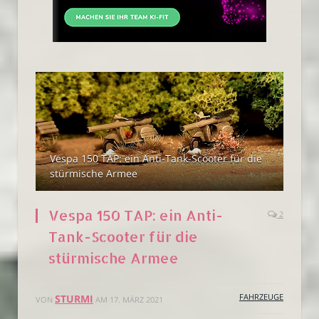
Vespa 150 TAP: ein Anti-Tank-Scooter für die
stürmische Armee
Vespa 150 TAP: ein Anti-
2
Tank-Scooter für die
stürmische Armee
FAHRZEUGE
STURMI
VON
AM
17. MÄRZ 2021