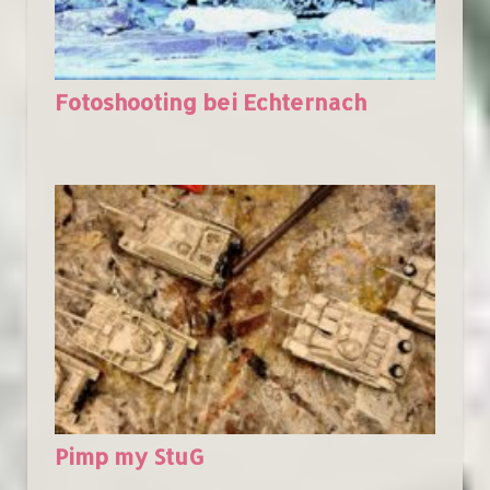
Fotoshooting bei Echternach
Pimp my StuG