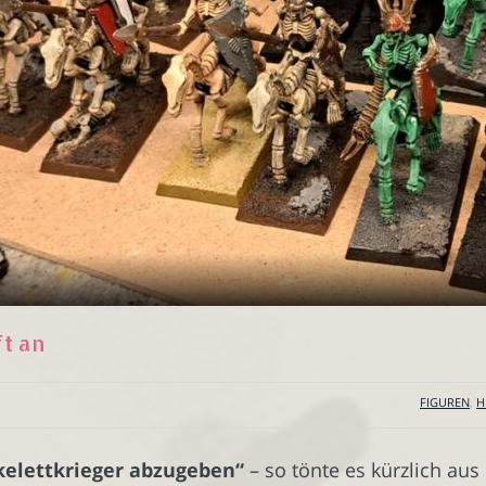
t an
FIGUREN
,
H
elettkrieger abzugeben“
– so tönte es kürzlich aus