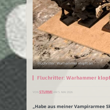
Fluchritter: Warhammer klopft an
Fluchritter: Warhammer klopf
STURMI
VON
AM
5. MAI 2026
„Habe aus meiner Vampirarmee Sk