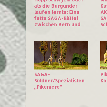
als die Burgunder
Ka
laufen lernte: Eine
AK
fette SAGA-Bättel
SA
zwischen Bern und
Sc
Dijon
SAGA-
Pi
Söldner/Spezialisten
Ka
„Pikeniere“