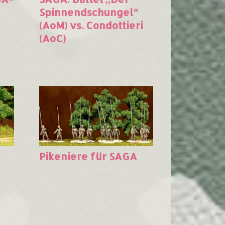
Spinnendschungel“
(AoM) vs. Condottieri
(AoC)
Pikeniere für SAGA