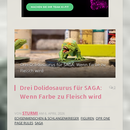
Drei Dolidosaurus für SAGA: Wenn Farbe zu
Fleisch wird
Drei Dolidosaurus für SAGA:
0
Wenn Farbe zu Fleisch wird
STURMI
VON
AM
6. APRIL 2026
ECHSENMENSCHEN & SCHLANGENKRIEGER
,
FIGUREN
,
OPR ONE
PAGE RULES
,
SAGA