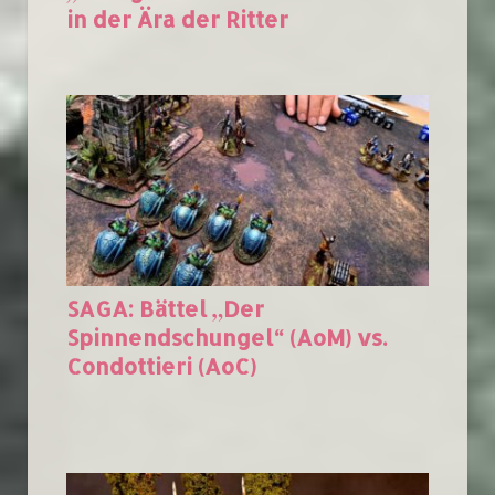
in der Ära der Ritter
SAGA: Bättel „Der
Spinnendschungel“ (AoM) vs.
Condottieri (AoC)