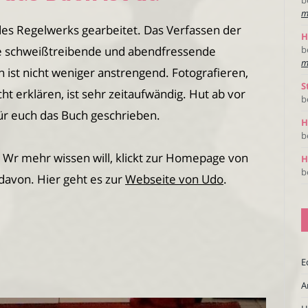
m
des Regelwerks gearbeitet. Das Verfassen der
H
ne schweißtreibende und abendfressende
b
m
h ist nicht weniger anstrengend. Fotografieren,
S
ht erklären, ist sehr zeitaufwändig. Hut ab vor
b
ür euch das Buch geschrieben.
H
b
o. Wr mehr wissen will, klickt zur Homepage von
H
b
 davon. Hier geht es zur
Webseite von Udo
.
E
A