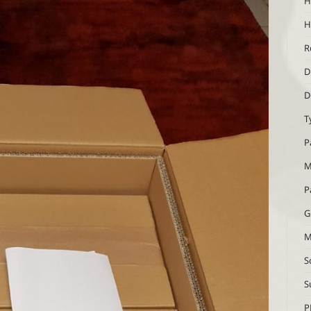
H
H
R
D
D
T
P
M
P
G
M
S
S
P