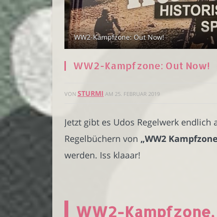
WW2-Kampfzone: Out Now!
WW2-Kampfzone: Out Now!
STURMI
VON
AM
25. FEBRUAR 2019
Jetzt gibt es Udos Regelwerk endlich
Regelbüchern von
„WW2 Kampfzone
werden. Iss klaaar!
WW2-Kampfzone, d