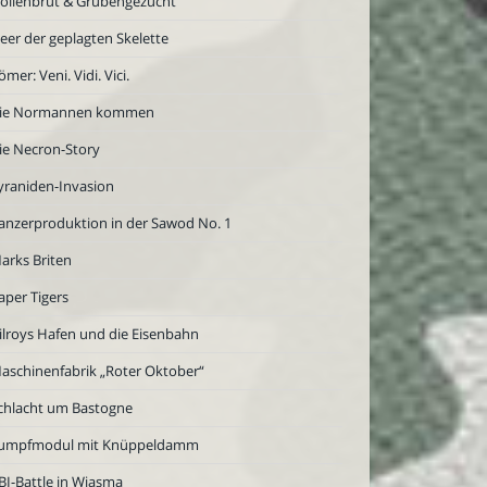
öllenbrut & Grubengezücht
eer der geplagten Skelette
ömer: Veni. Vidi. Vici.
ie Normannen kommen
ie Necron-Story
yraniden-Invasion
anzerproduktion in der Sawod No. 1
arks Briten
aper Tigers
ilroys Hafen und die Eisenbahn
aschinenfabrik „Roter Oktober“
chlacht um Bastogne
umpfmodul mit Knüppeldamm
BI-Battle in Wjasma