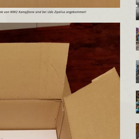
late von WW2 Kampfzone sind bei Udo Zipelius angekommen!