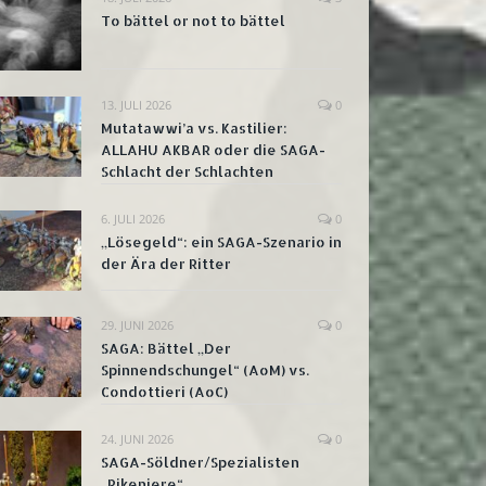
To bättel or not to bättel
13. JULI 2026
0
Mutatawwi’a vs. Kastilier:
ALLAHU AKBAR oder die SAGA-
Schlacht der Schlachten
6. JULI 2026
0
„Lösegeld“: ein SAGA-Szenario in
der Ära der Ritter
29. JUNI 2026
0
SAGA: Bättel „Der
Spinnendschungel“ (AoM) vs.
Condottieri (AoC)
24. JUNI 2026
0
SAGA-Söldner/Spezialisten
„Pikeniere“