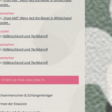
ordet…
onischer
ei
„From Hell“: Wenn Jack the Ripper in Whitechapel
ordet…
turmi
ei
Höllenschlund und Teufelsgruft
onischer
ei
Höllenschlund und Teufelsgruft
onischer
ei
Höllenschlund und Teufelsgruft
STORYS @ PINK-UNICORN.TV
chsenmenschen & Schlangenkrieger
rmee der Eiswüste