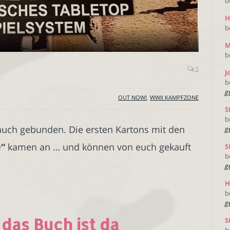
b
H
b
M
b
5
J
b
g
OUT NOW!
,
WWII KAMPFZONE
S
b
 auch gebunden. Die ersten Kartons mit den
g
“
kamen an … und können von euch gekauft
S
b
g
H
b
g
as Buch ist da
S
b