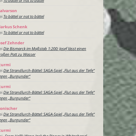
ei
To bättel or not to bättel
alvarson
ei
To bättel or not to bättel
arkus Schenk
ei
To bättel or not to bättel
osef Zehnder
ei
Die Bismarck im Maßstab 1:200: Josef lässt einen
roßen Pott zu Wasser
turmi
ei
Die Strandlurch-Bättel: SAGA-Spiel „Flut aus der Tiefe“
egen „Burgunder“
turmi
ei
Die Strandlurch-Bättel: SAGA-Spiel „Flut aus der Tiefe“
egen „Burgunder“
onischer
ei
Die Strandlurch-Bättel: SAGA-Spiel „Flut aus der Tiefe“
egen „Burgunder“
turmi
ei
„From Hell“: Wenn Jack the Ripper in Whitechapel