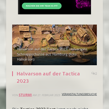
Halvarson auf der Tactica 2023: Halvarsons
Schnappschüsse aus Hamburg (Foto:
Halvarson)
Halvarson auf der Tactica
0
2023
VERANSTALTUNGSBESUCHE
STURMI
VON
AM
27. FEBRUAR 2023