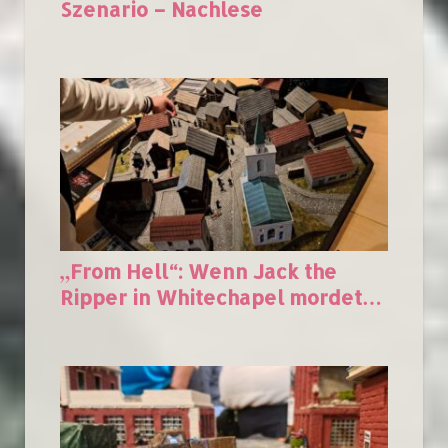
Szenario – Nachlese
„From Hell“: Wenn Jack the
Ripper in Whitechapel mordet…