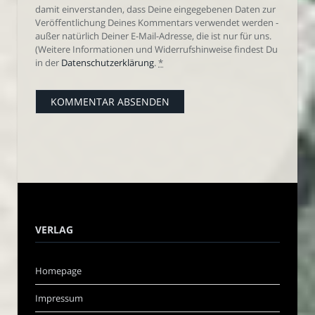
damit einverstanden, dass Deine eingegebenen Daten zur
Veröffentlichung Deines Kommentars verwendet werden -
außer natürlich Deiner E-Mail-Adresse, die ist nur für uns.
(Weitere Informationen und Widerrufshinweise findest Du
in der
Datenschutzerklärung
.
*
VERLAG
Homepage
Impressum