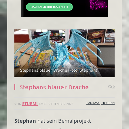
Stephans blauer Drache (Foto: Stephan)
Stephans blauer Drache
0
FANTASY
,
FIGUREN
STURMI
VON
AM
6. SEPTEMBER 2023
Stephan
hat sein Bemalprojekt