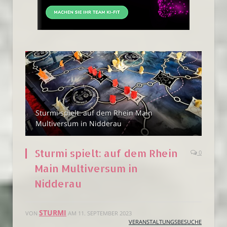
Sturmi spielt: auf dem Rhein Main
Multiversum in Nidderau
Sturmi spielt: auf dem Rhein
0
Main Multiversum in
Nidderau
STURMI
VON
AM
11. SEPTEMBER 2023
VERANSTALTUNGSBESUCHE