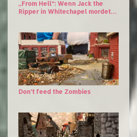
„From Hell“: Wenn Jack the
Ripper in Whitechapel mordet…
Don’t feed the Zombies